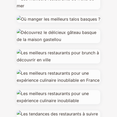
10 min de lecture →
Déguster un gâteau
basque artisanal à Sare
22/05/2026
10 min de lecture →
Les meilleurs restaurants
23/05/2026
de fruits de mer
Où manger les meilleurs
11 min de lecture →
talos basques ?
12 FÉVRIER 2025
11 min de lecture →
Découvrez le délicieux
gâteau basque de la
18 JUILLET 2024
maison gastellou
Les meilleurs restaurants
Le gâteau basque de la Maison
pour brunch à découvrir
Gastellou mélange tradition et plaisir.
16 JUILLET 2024
Cette douceur emblématique, riche en
en ville
4 min de lecture →
Les meilleurs restaurants
saveurs, captive les papilles depuis des
Vous recherchez les meilleurs lieux pour
générations. Chaque bouchée révè...
pour une expérience
bruncher en ville ? Découvrez notre
17 JUILLET 2024
sélection de restaurants
culinaire inoubliable en