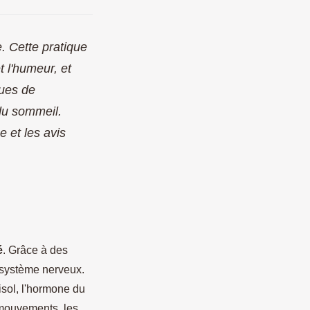
. Cette pratique
t l'humeur, et
ques de
 du sommeil.
 et les avis
é
. Grâce à des
e système nerveux.
isol, l'hormone du
s mouvements, les