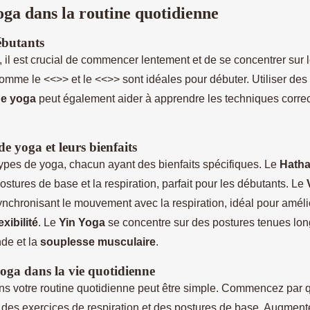
oga dans la routine quotidienne
ébutants
, il est crucial de commencer lentement et de se concentrer sur 
comme le <<
>> et le <<>> sont idéales pour débuter. Utiliser des
de yoga
peut également aider à apprendre les techniques correct
de yoga et leurs bienfaits
 types de yoga, chacun ayant des bienfaits spécifiques. Le
Hatha
ostures de base et la respiration, parfait pour les débutants. Le
nchronisant le mouvement avec la respiration, idéal pour améli
lexibilité
. Le
Yin Yoga
se concentre sur des postures tenues lon
nde et la
souplesse musculaire
.
oga dans la vie quotidienne
ans votre routine quotidienne peut être simple. Commencez par
des exercices de respiration et des postures de base. Augment