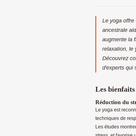
Le yoga offre
ancestrale aid
augmente la fl
relaxation, l
Découvrez com
d'experts qui 
Les bienfaits
Réduction du stre
Le yoga est recon
techniques de respi
Les études montren
stress, et favorise