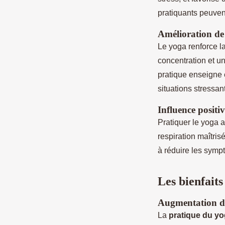
pratiquants peuven
Amélioration de 
Le yoga renforce l
concentration et u
pratique enseigne é
situations stressan
Influence positi
Pratiquer le yoga 
respiration maîtris
à réduire les symp
Les bienfaits
Augmentation de 
La
pratique du y