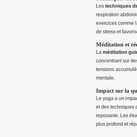
Les
techniques de
respiration abdomin
exercices comme la
de stress et favori
Méditation et ré
La
méditation gui
concentrant sur des
tensions accumulée
mentale.
Impact sur la q
Le yoga a un impact
et des techniques d
reposante. Les étu
plus profond et rép