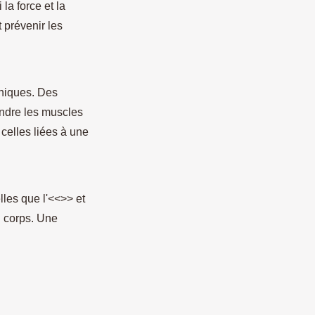
la force et la
t prévenir les
niques. Des
endre les muscles
celles liées à une
lles que l'<<>> et
u corps. Une