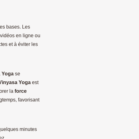
les bases. Les
 vidéos en ligne ou
es et à éviter les
 Yoga
se
Vinyasa Yoga
est
orer la
force
gtemps, favorisant
 quelques minutes
ez