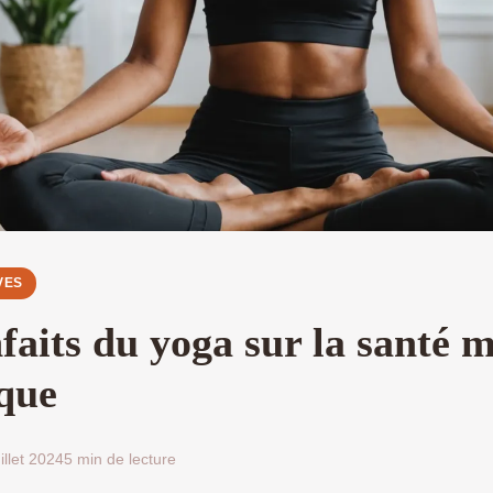
VES
faits du yoga sur la santé 
ique
illet 2024
5 min de lecture