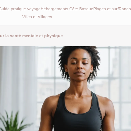
Guide pratique voyage
Hébergements Côte Basque
Plages et surf
Rando
Villes et Villages
ur la santé mentale et physique