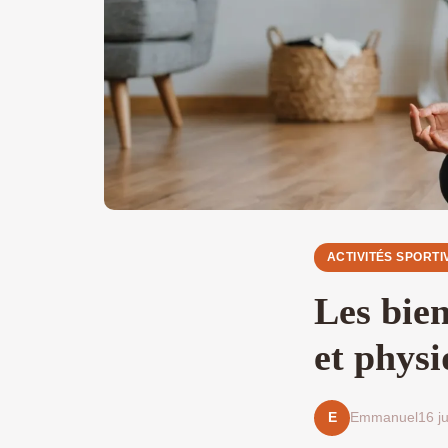
ACTIVITÉS SPORTI
Les bien
et phys
Emmanuel
16 ju
E