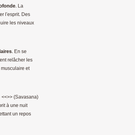
rofonde
. La
r l'esprit. Des
uire les niveaux
aires
. En se
ent relâcher les
 musculaire et
e <<>> (Savasana)
rit à une nuit
ettant un repos